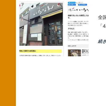
全
「4
続